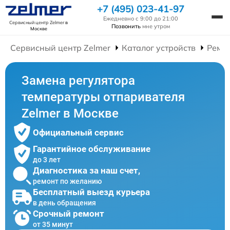
+7 (495) 023-41-97
Ежедневно с 9:00 до 21:00
Сервисный центр Zelmer
в
Позвонить
мне утром
Москве
Сервисный центр Zelmer
Каталог устройств
Ремо
Замена регулятора
температуры отпаривателя
Zelmer в Москве
Официальный сервис
Гарантийное обслуживание
до 3 лет
Диагностика за наш счет,
ремонт по желанию
Бесплатный выезд курьера
в день обращения
Срочный ремонт
от 35 минут