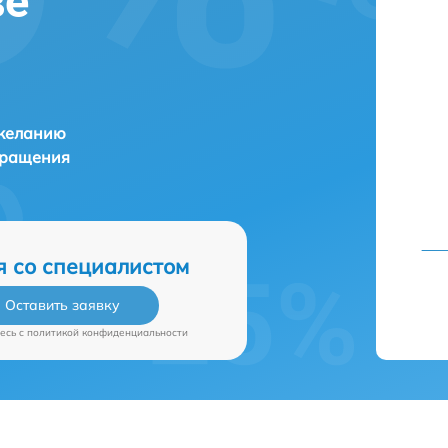
ве
 желанию
бращения
я со специалистом
Оставить заявку
есь c
политикой конфиденциальности