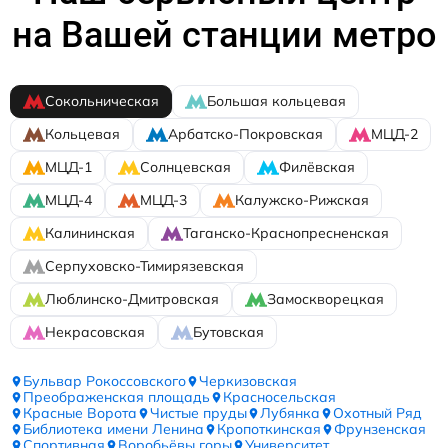
на Вашей станции метро
Сокольническая
Большая кольцевая
Кольцевая
Арбатско-Покровская
МЦД-2
МЦД-1
Солнцевская
Филёвская
МЦД-4
МЦД-3
Калужско-Рижская
Калининская
Таганско-Краснопресненская
Серпуховско-Тимирязевская
Люблинско-Дмитровская
Замоскворецкая
Некрасовская
Бутовская
Бульвар Рокоссовского
Черкизовская
Преображенская площадь
Красносельская
Красные Ворота
Чистые пруды
Лубянка
Охотный Ряд
Библиотека имени Ленина
Кропоткинская
Фрунзенская
Спортивная
Воробьёвы горы
Университет